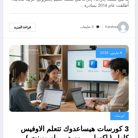
أُطلقت عام 2014 بمبادرة…
Forstna
0 تعليقات
قراءة المزيد
4 مارس، 2026
كورسات
3 كورسات هيساعدوك تتعلم الاوفيس
كامل ( اكسل – وورد – باوربوينت )